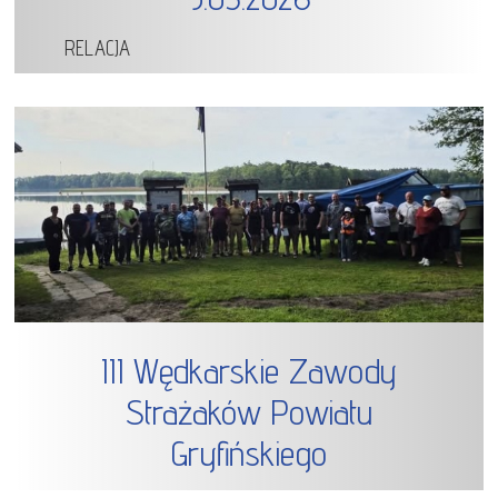
RELACJA
III Wędkarskie Zawody
Strażaków Powiatu
Gryfińskiego