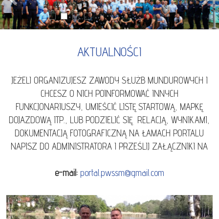
Previous
Next
1
2
3
4
AKTUALNOŚCI
JEŻELI ORGANIZUJESZ ZAWODY SŁUŻB MUNDUROWYCH I
CHCESZ O NICH POINFORMOWAĆ INNYCH
FUNKCJONARIUSZY, UMIEŚCIĆ LISTĘ STARTOWĄ, MAPKĘ
DOJAZDOWĄ ITP., LUB PODZIELIĆ SIĘ RELACJĄ, WYNIKAMI,
DOKUMENTACJĄ FOTOGRAFICZNĄ NA ŁAMACH PORTALU
NAPISZ DO ADMINISTRATORA I PRZEŚLIJ ZAŁĄCZNIKI NA
e-mail:
portal.pwssm@gmail.com