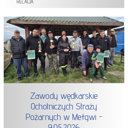
RELACJA
Zawody wędkarskie
Ochotniczych Straży
Pożarnych w Mełgwi -
9.05.2026