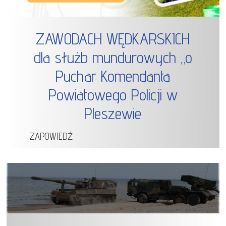
ZAWODACH WĘDKARSKICH
dla służb mundurowych „o
Puchar Komendanta
Powiatowego Policji w
Pleszewie
ZAPOWIEDŹ