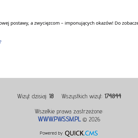
towej postawy, a zwycięzcom – imponujących okazów! Do zobacze
?
Wizyt dzisiaj:
18
Wszystkich wizyt:
174844
Wszelkie prawa zastrzeżone:
WWW.PWSSM.PL
© 2026