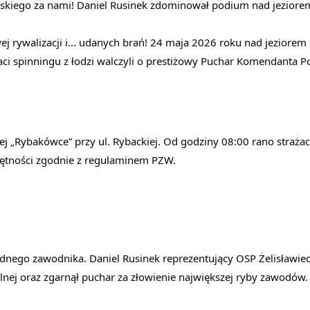
ńskiego za nami! Daniel Rusinek zdominował podium nad jezior
ej rywalizacji i... udanych brań! 24 maja 2026 roku nad jeziorem
ci spinningu z łodzi walczyli o prestiżowy Puchar Komendanta P
 „Rybakówce” przy ul. Rybackiej. Od godziny 08:00 rano strażacy
ętności zgodnie z regulaminem PZW.
dnego zawodnika. Daniel Rusinek reprezentujący OSP Żelisławiec n
lnej oraz zgarnął puchar za złowienie największej ryby zawodów.