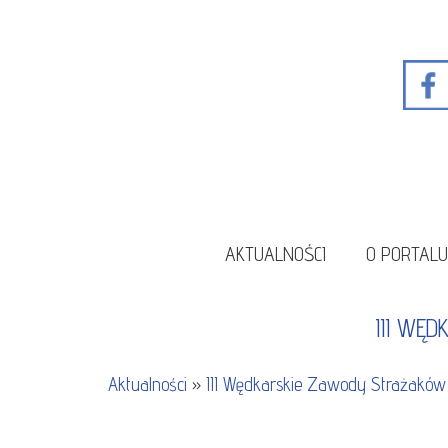
AKTUALNOŚCI
O PORTAL
III WĘ
Aktualności
»
III Wędkarskie Zawody Strażaków 