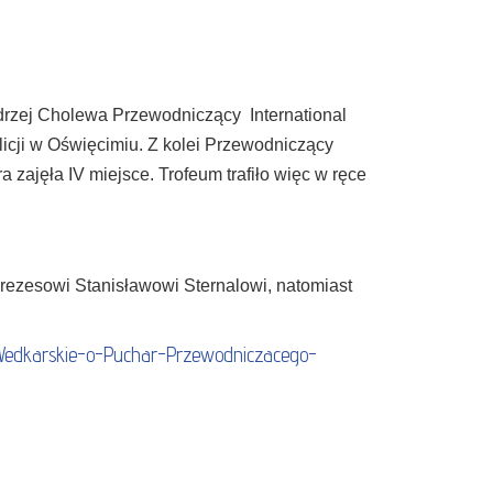
ndrzej Cholewa Przewodniczący
International
ji w Oświęcimiu. Z kolei Przewodniczący
 zajęła IV miejsce. Trofeum trafiło więc w ręce
rezesowi Stanisławowi Sternalowi, natomiast
y-Wedkarskie-o-Puchar-Przewodniczacego-