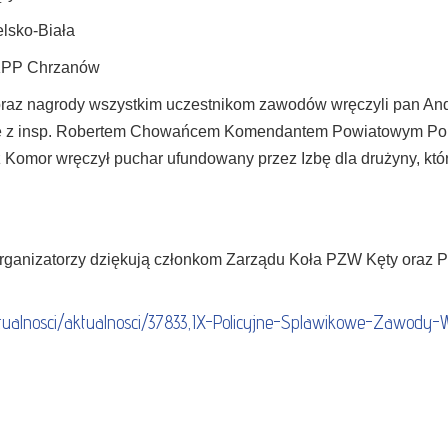
elsko-Biała
t KPP Chrzanów
 oraz nagrody wszystkim uczestnikom zawodów wręczyli pan A
ie z insp. Robertem Chowańcem Komendantem Powiatowym Polic
z Komor wręczył puchar ufundowany przez Izbę dla drużyny, która
rganizatorzy dziękują członkom Zarządu Koła PZW Kęty oraz P
k/aktualnosci/aktualnosci/37833,IX-Policyjne-Splawikowe-Zawod