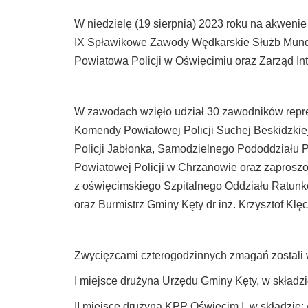
W niedzielę (19 sierpnia) 2023 roku na akweni
IX Spławikowe Zawody Wędkarskie Służb Mun
Powiatowa Policji w Oświęcimiu oraz Zarząd In
W zawodach wzięło udział 30 zawodników repre
Komendy Powiatowej Policji Suchej Beskidzkie
Policji Jabłonka, Samodzielnego Pododdziału P
Powiatowej Policji w Chrzanowie oraz zaproszo
z oświęcimskiego Szpitalnego Oddziału Ratun
oraz Burmistrz Gminy Kęty dr inż. Krzysztof Klęc
Zwycięzcami czterogodzinnych zmagań zostali w
I miejsce drużyna Urzędu Gminy Kęty, w składzi
II miejsce drużyna KPP Oświęcim I, w składzie: 