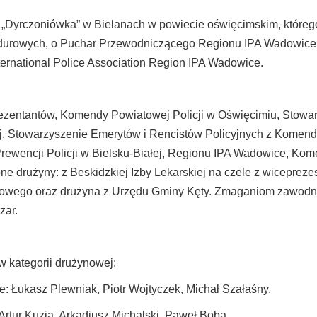
e „Dyrczoniówka” w Bielanach w powiecie oświęcimskim, któreg
durowych, o Puchar Przewodniczącego Regionu IPA Wadowice
ternational Police Association Region IPA Wadowice.
zentantów, Komendy Powiatowej Policji w Oświęcimiu, Stowar
j, Stowarzyszenie Emerytów i Rencistów Policyjnych z Komendy
rewencji Policji w Bielsku-Białej, Regionu IPA Wadowice, Kom
ne drużyny: z Beskidzkiej Izby Lekarskiej na czele z wicepre
kowego oraz drużyna z Urzędu Gminy Kęty. Zmaganiom zawodn
zar.
 kategorii drużynowej:
e: Łukasz Plewniak, Piotr Wojtyczek, Michał Szałaśny.
Artur Kuzia, Arkadiusz Michalski, Paweł Boba.