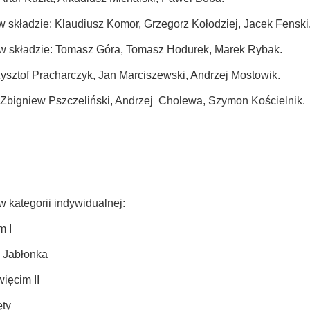
, w składzie: Klaudiusz Komor, Grzegorz Kołodziej, Jacek Fenski
 w składzie: Tomasz Góra, Tomasz Hodurek, Marek Rybak.
ysztof Pracharczyk, Jan Marciszewski, Andrzej Mostowik.
 Zbigniew Pszczeliński, Andrzej
Cholewa, Szymon Kościelnik.
 kategorii indywidualnej:
m I
P Jabłonka
ięcim II
ęty