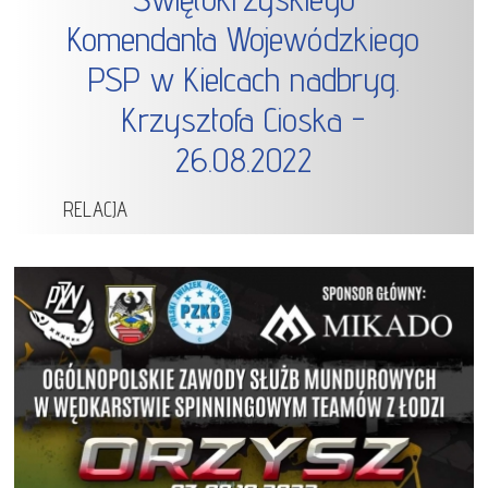
Komendanta Wojewódzkiego
PSP w Kielcach nadbryg.
Krzysztofa Cioska -
26.08.2022
RELACJA