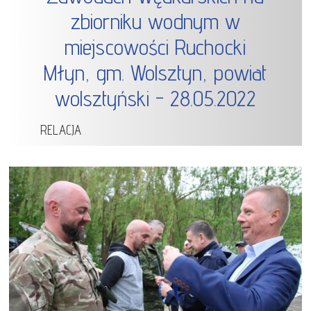
zbiorniku wodnym w
miejscowości Ruchocki
Młyn, gm. Wolsztyn, powiat
wolsztyński - 28.05.2022
RELACJA