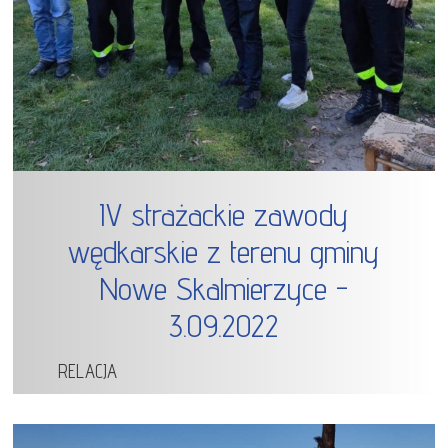
IV strażackie zawody
wędkarskie z terenu gminy
Nowe Skalmierzyce -
3.09.2022
RELACJA