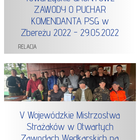
ZAWODY O PUCHAR
KOMENDANTA PSG w
Zbereżu 2022 - 29.05.2022
RELACJA
V Wojewódzkie Mistrzostwa
Strażaków w Otwartych
Zawodach Wędkarskich na