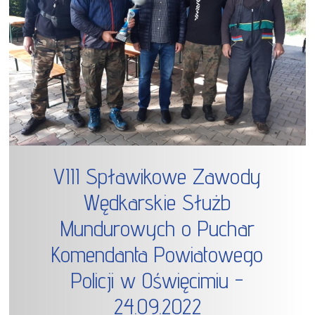
VIII Spławikowe Zawody
Wędkarskie Służb
Mundurowych o Puchar
Komendanta Powiatowego
Policji w Oświęcimiu -
24.09.2022