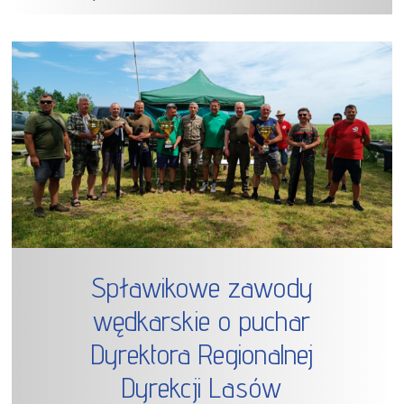
Spławikowe zawody
wędkarskie o puchar
Dyrektora Regionalnej
Dyrekcji Lasów