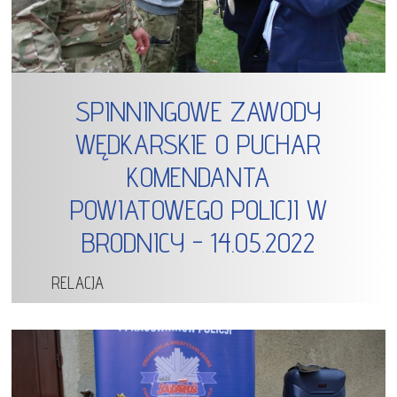
SPINNINGOWE ZAWODY
WĘDKARSKIE O PUCHAR
KOMENDANTA
POWIATOWEGO POLICJI W
BRODNICY - 14.05.2022
RELACJA