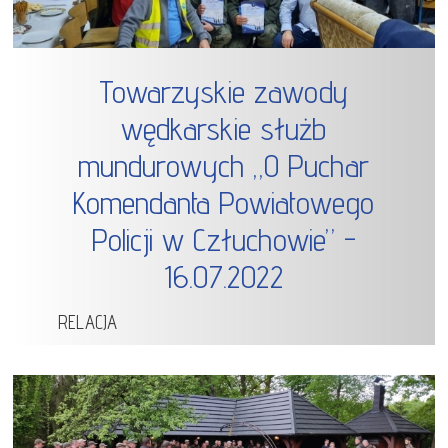
Towarzyskie zawody
wędkarskie służb
mundurowych „O Puchar
Komendanta Powiatowego
Policji w Człuchowie” -
16.07.2022
RELACJA