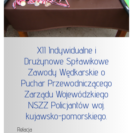
XII Indywidualne i
Drużynowe Spławikowe
Zawody Wędkarskie o
Puchar Przewodniczącego
Zarządu Wojewódzkiego
NSZZ Policjantów woj.
kujawsko-pomorskiego.
Relacja