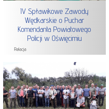
IV Spławikowe Zawody
Wędkarskie o Puchar
Komendanta Powiatowego
Policji w Oświęcimiu
Relacja