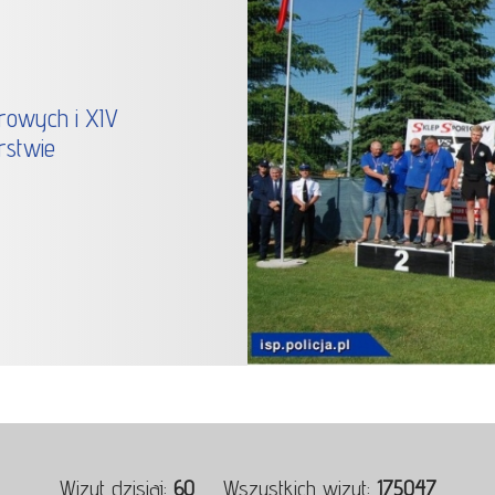
rowych i XIV
rstwie
Wizyt dzisiaj:
60
Wszystkich wizyt:
175047